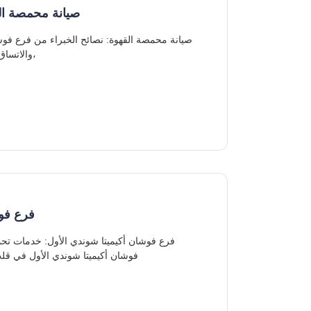
صيانة محمصة الق
والاتساق والفهم الشامل للآلات المعنية. بالنسبة لأصحاب محامص القهوة والمقاهي،
فرع فوش
فوشان أكيميتا شوندي الأول في قلب