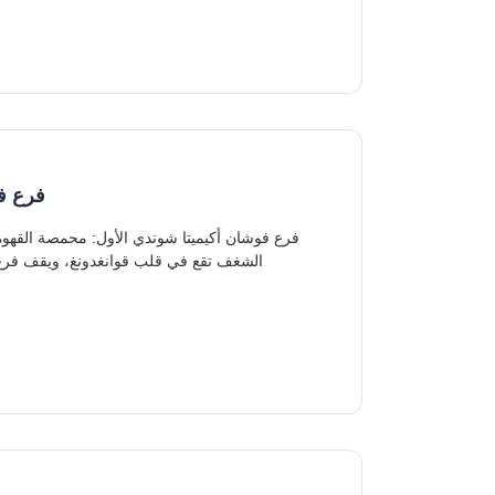
فرع فو
الشغف تقع في قلب قوانغدونغ، ويقف فرع فوشان أكيميتا شوندي الأول كمنارة لعشاق القهوة الذين يطلبون لا شيء