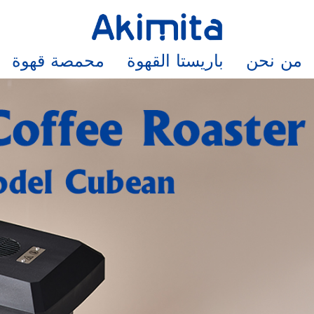
من نحن
باريستا القهوة
محمصة قهوة