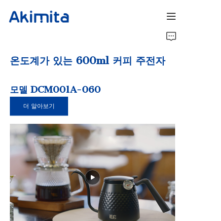
홈
온도계가 있는 600ml 커피 주전자
커피 로스터
모델 DCM001A-060
커피 바리스타
더 알아보기
회사 소개
문의하기