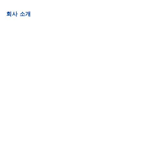
KO
회사 소개
뉴스
상점
팔로우하기
LinkedIn
Facebook
Copyright ©️ 2025, Foshan Akimita Household Appliances