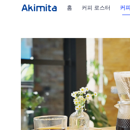
홈
커피 로스터
커피