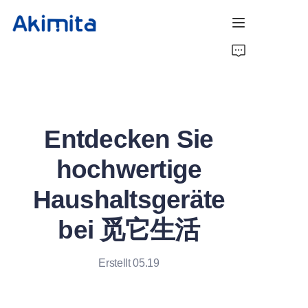
Startseite
Kaffeeröster
Entdecken Sie
Kaffee Barista
hochwertige
Über uns
Haushaltsgeräte
Kontakt
bei 觅它生活
Erstellt 05.19