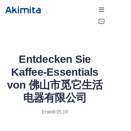
Startseite
Kaffeeröster
Entdecken Sie
Kaffee Barista
Kaffee-Essentials
Über uns
von 佛山市觅它生活
Kontakt
电器有限公司
Erstellt 05.19